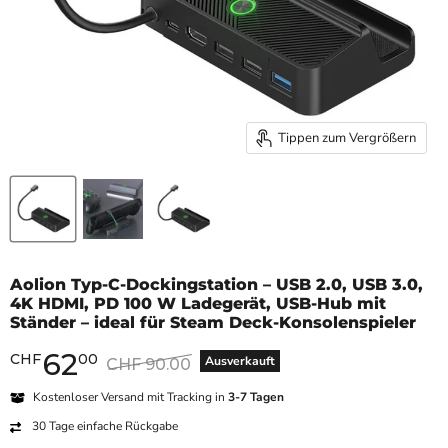
Tippen zum Vergrößern
Aolion Typ-C-Dockingstation – USB 2.0, USB 3.0,
4K HDMI, PD 100 W Ladegerät, USB-Hub mit
Ständer – ideal für Steam Deck-Konsolenspieler
62
Aktueller Preis
CHF
00
Originalpreis
Ausverkauft
CHF 90.00
Kostenloser Versand mit Tracking in
3-7 Tagen
30 Tage einfache Rückgabe