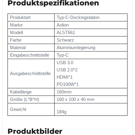
Produktspezifikationen
Produktart
Typ-C-Dockingstation
Marke
Aolion
Modell
ALST661
Farbe
Schwarz
Material
Aluminiumlegierung
Eingabeschnittstelle
Typ-C
USB 3.0
USB 2.0*2
Ausgabeschnittstelle
HDMI*1
PD100W*1
Kabellänge
160mm
Größe (L*B*H)
160 x 100 x 40 mm
Gewicht
184g
Produktbilder