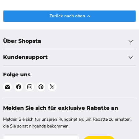
Zurück nach oben
Über Shopsta
Kundensupport
Folge uns
Finde
Finde
Finde
Finde
Finde
uns
uns
uns
uns
uns
auf
auf
auf
auf
auf
E-
Facebook
Instagram
Pinterest
X
Melden Sie sich für exklusive Rabatte an
Mail
Melden Sie sich für unseren Rundbrief an, um Rabatte zu erhalten,
die Sie sonst nirgends bekommen.