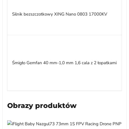
-
-
Silnik bezszczotkowy XING Nano 0803 17000KV
-
-
-
I
R
Ś
Śmigło Gemfan 40 mm-1,0 mm 1,6 cala z 2 łopatkami
M
O
S
G
Obrazy produktów