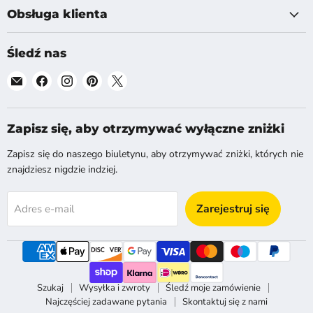
Obsługa klienta
Śledź nas
Znajdź
Znajdź
Znajdź
Znajdź
Znajdź
nas
nas
nas
nas
nas
na
na
na
na
na
E-
Facebook
Instagram
Pinterest
X
Zapisz się, aby otrzymywać wyłączne zniżki
mail
Zapisz się do naszego biuletynu, aby otrzymywać zniżki, których nie
znajdziesz nigdzie indziej.
Zarejestruj się
Adres e-mail
Szukaj
Wysyłka i zwroty
Śledź moje zamówienie
Najczęściej zadawane pytania
Skontaktuj się z nami