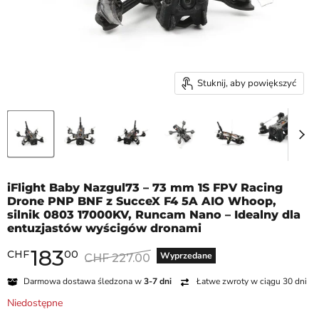
Stuknij, aby powiększyć
iFlight Baby Nazgul73 – 73 mm 1S FPV Racing
Drone PNP BNF z SucceX F4 5A AIO Whoop,
silnik 0803 17000KV, Runcam Nano – Idealny dla
entuzjastów wyścigów dronami
183
Aktualna cena
CHF
00
Cena oryginalna
Wyprzedane
CHF 227.00
Darmowa dostawa śledzona w
3-7 dni
Łatwe zwroty w ciągu 30 dni
Niedostępne