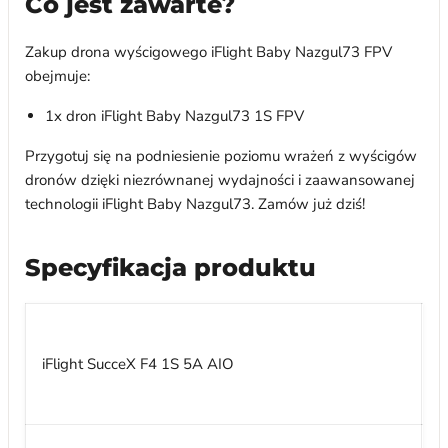
Co jest zawarte?
Zakup drona wyścigowego iFlight Baby Nazgul73 FPV
obejmuje:
1x dron iFlight Baby Nazgul73 1S FPV
Przygotuj się na podniesienie poziomu wrażeń z wyścigów
dronów dzięki niezrównanej wydajności i zaawansowanej
technologii iFlight Baby Nazgul73. Zamów już dziś!
Specyfikacja produktu
M
Ż
iFlight SucceX F4 1S 5A AIO
O
P