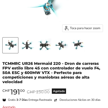
Toca para hacer zoom
TCMMRC UR26 Mermaid 220 - Dron de carreras
FPV estilo libre 4S con controlador de vuelo F4,
50A ESC y 600MW VTX - Perfecto para
competiciones y maniobras aéreas de alta
velocidad
191
Precio actual
CHF
00
Precio original
Agotado
CHF 230.00
Gratis
3-7 Días
Entrega Rastreada
Devoluciones fáciles en 30 días
Agotado