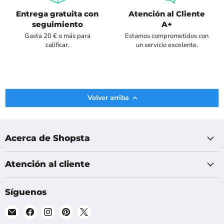
Entrega gratuita con
Atención al Cliente
seguimiento
A+
Gasta 20 € o más para
Estamos comprometidos con
calificar.
un servicio excelente.
Volver arriba
Acerca de Shopsta
Atención al cliente
Síguenos
Encuéntranos
Encuéntranos
Encuéntranos
Encuéntranos
Encuéntranos
en
en
en
en
en